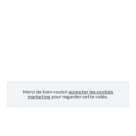
EVÉNEMENTS D'ENTREPRISE
EVÉNEMENTS D'ENTREPRISE
TOUTES NOS EXPERIENCES
Accès rapide
INFORMATIONS PRATIQUES
RESTAURATION
BTOB – ENTREPRISES
Merci de bien vouloir
accepter les cookies
DRESS CODE
marketing
pour regarder cette vidéo.