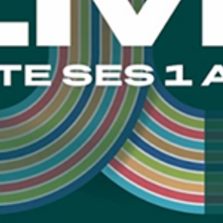
GRAND PRIX DE SAINT-CLOUD
JEUXDI BY PARISLONGCHAMP
JEUXDI BY PARISLONGCHAMP
LA GARDEN PARTY - CYGAMES GRAND PRIX DE PARIS -
14 JUILLET
LA GARDEN PARTY - CYGAMES GRAND PRIX DE PARIS -
14 JUILLET
TOUS NOS ÉVÉNEMENTS
OFFRES, PASS & ABONNEMENTS
ABONNEMENTS ANNUELS
ABONNEMENTS ANNUELS
JOURS DE COURSES
JOURS DE COURSES
PARKING
PARKING