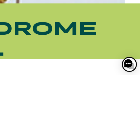
ODROME
L