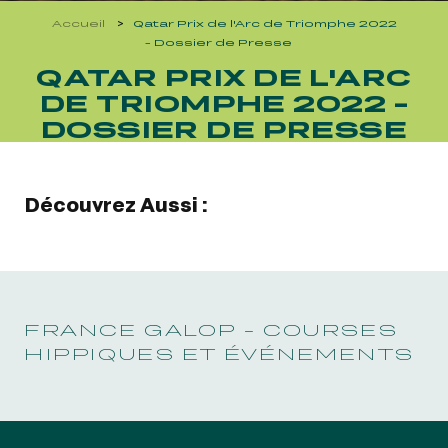
GRAND PRIX DE SAINT-CLOUD
Accueil
Qatar Prix de l'Arc de Triomphe 2022
JEUXDI BY PARISLONGCHAMP
- Dossier de Presse
JEUXDI BY PARISLONGCHAMP
QATAR PRIX DE L'ARC
LA GARDEN PARTY - CYGAMES GRAND PRIX DE PARIS -
DE TRIOMPHE 2022 -
14 JUILLET
DOSSIER DE PRESSE
LA GARDEN PARTY - CYGAMES GRAND PRIX DE PARIS -
14 JUILLET
TOUS NOS ÉVÉNEMENTS
Découvrez Aussi :
OFFRES, PASS & ABONNEMENTS
ABONNEMENTS ANNUELS
FRANCE GALOP - COURSES
ABONNEMENTS ANNUELS
HIPPIQUES ET ÉVÉNEMENTS
JOURS DE COURSES
JOURS DE COURSES
PARKING
PARKING