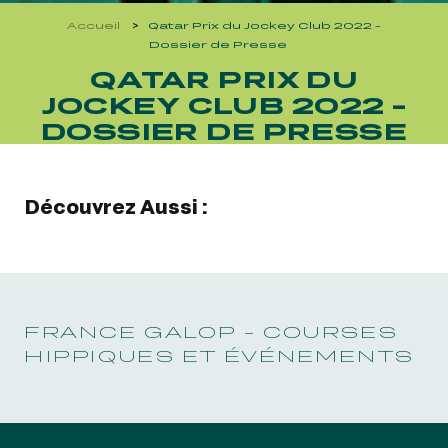
GRAND PRIX DE SAINT-CLOUD
Accueil
Qatar Prix du Jockey Club 2022 -
JEUXDI BY PARISLONGCHAMP
Dossier de Presse
JEUXDI BY PARISLONGCHAMP
QATAR PRIX DU
LA GARDEN PARTY - CYGAMES GRAND PRIX DE PARIS -
JOCKEY CLUB 2022 -
14 JUILLET
DOSSIER DE PRESSE
LA GARDEN PARTY - CYGAMES GRAND PRIX DE PARIS -
14 JUILLET
TOUS NOS ÉVÉNEMENTS
Découvrez Aussi :
OFFRES, PASS & ABONNEMENTS
ABONNEMENTS ANNUELS
FRANCE GALOP - COURSES
ABONNEMENTS ANNUELS
HIPPIQUES ET ÉVÉNEMENTS
JOURS DE COURSES
JOURS DE COURSES
PARKING
PARKING