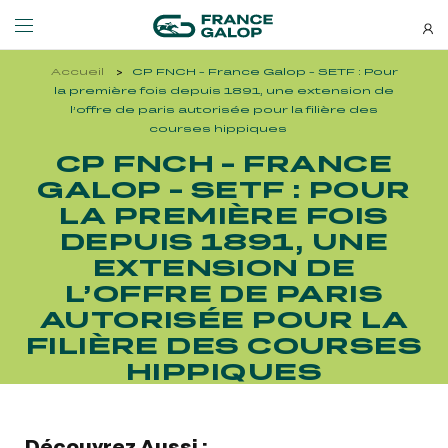
Accueil
CP FNCH - France Galop - SETF : Pour
Événements et billetterie
Découvrez-nous
la première fois depuis 1891, une extension de
l’offre de paris autorisée pour la filière des
courses hippiques
NEWSLETTERS
CP FNCH - FRANCE
LES ÉVÉNEMENTS
DÉCOUVREZ-NOUS
GALOP - SETF : POUR
Bons plans, nouveautés et
LA PREMIÈRE FOIS
MEETING DE DEAUVILLE BARRIÈRE
QUI SOMMES-NOUS ?
actus : ne ratez rien !
DEPUIS 1891, UNE
MEETING DE DEAUVILLE BARRIÈRE
QUI SOMMES-NOUS ?
EXTENSION DE
QATAR ARC TRIALS
NOS ENGAGEMENTS BIEN-ÊTRE ÉQUIN
L’OFFRE DE PARIS
QATAR ARC TRIALS
NOS ENGAGEMENTS BIEN-ÊTRE ÉQUIN
AUTORISÉE POUR LA
À LA DÉCOUVERTE DE L'HIPPODROME
RESPONSABILITÉ SOCIÉTALE
FILIÈRE DES COURSES
À LA DÉCOUVERTE DE L'HIPPODROME
RESPONSABILITÉ SOCIÉTALE
HIPPIQUES
QATAR PRIX DE L'ARC DE TRIOMPHE
QATAR PRIX DE L'ARC DE TRIOMPHE
S’ABONNER
L'HIPPODROME EN FAMILLE
Découvrez Aussi :