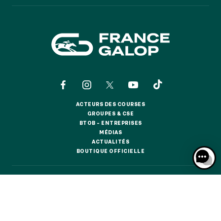
GRAND PRIX DE SAINT-CLOUD
JEUXDI BY PARISLONGCHAMP
JEUXDI BY PARISLONGCHAMP
LA GARDEN PARTY - CYGAMES GRAND PRIX DE PARIS -
14 JUILLET
LA GARDEN PARTY - CYGAMES GRAND PRIX DE PARIS -
14 JUILLET
TOUS NOS ÉVÉNEMENTS
ACTEURS DES COURSES
ACTEURS DES COURSES
GROUPES & CSE
GROUPES & CSE
BTOB – ENTREPRISES
OFFRES, PASS & ABONNEMENTS
BTOB – ENTREPRISES
MÉDIAS
MÉDIAS
ACTUALITÉS
ACTUALITÉS
BOUTIQUE OFFICIELLE
BOUTIQUE OFFICIELLE
ABONNEMENTS ANNUELS
ABONNEMENTS ANNUELS
CONTACTS
QUI SOMMES-NOUS ?
PARTENAIRES
JOURS DE COURSES
JOURS DE COURSES
INFORMATIONS COOKIES
DONNÉES PERSONNELLES
PARKING
MENTIONS LÉGALES
JEU RESPONSABLE
FAQ
CGV
CGU
PARKING