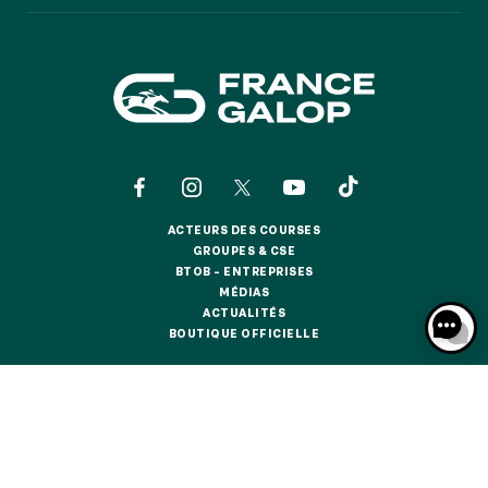
GRAND PRIX DE SAINT-CLOUD
JEUXDI BY PARISLONGCHAMP
JEUXDI BY PARISLONGCHAMP
LA GARDEN PARTY - CYGAMES GRAND PRIX DE PARIS -
14 JUILLET
LA GARDEN PARTY - CYGAMES GRAND PRIX DE PARIS -
14 JUILLET
TOUS NOS ÉVÉNEMENTS
ACTEURS DES COURSES
ACTEURS DES COURSES
GROUPES & CSE
GROUPES & CSE
BTOB – ENTREPRISES
OFFRES, PASS & ABONNEMENTS
BTOB – ENTREPRISES
MÉDIAS
MÉDIAS
ACTUALITÉS
ACTUALITÉS
BOUTIQUE OFFICIELLE
BOUTIQUE OFFICIELLE
ABONNEMENTS ANNUELS
ABONNEMENTS ANNUELS
CONTACTS
QUI SOMMES-NOUS ?
PARTENAIRES
JOURS DE COURSES
JOURS DE COURSES
INFORMATIONS COOKIES
DONNÉES PERSONNELLES
PARKING
MENTIONS LÉGALES
JEU RESPONSABLE
FAQ
CGV
CGU
PARKING