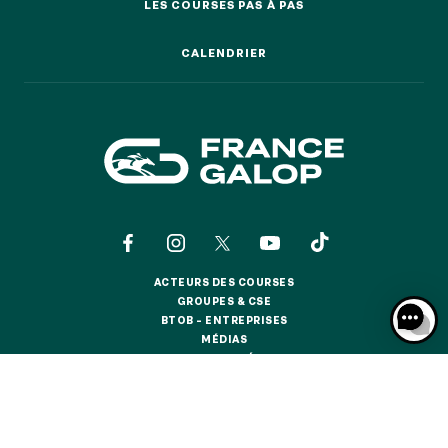
GRAND PRIX DE SAINT-CLOUD
LES COURSES PAS À PAS
LES COURSES PAS À PAS
JEUXDI BY PARISLONGCHAMP
CALENDRIER
JEUXDI BY PARISLONGCHAMP
CALENDRIER
LA GARDEN PARTY - CYGAMES GRAND PRIX DE PARIS -
14 JUILLET
LA GARDEN PARTY - CYGAMES GRAND PRIX DE PARIS -
14 JUILLET
TOUS NOS ÉVÉNEMENTS
OFFRES, PASS & ABONNEMENTS
ACTEURS DES COURSES
ACTEURS DES COURSES
GROUPES & CSE
GROUPES & CSE
ABONNEMENTS ANNUELS
BTOB – ENTREPRISES
BTOB – ENTREPRISES
ABONNEMENTS ANNUELS
MÉDIAS
MÉDIAS
ACTUALITÉS
ACTUALITÉS
JOURS DE COURSES
BOUTIQUE OFFICIELLE
BOUTIQUE OFFICIELLE
JOURS DE COURSES
PARKING
CONTACTS
QUI SOMMES-NOUS ?
PARTENAIRES
PARKING