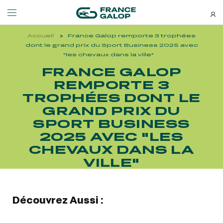
Accueil
France Galop remporte 3 trophées
Événements et billetterie
Découvrez-nous
dont le grand prix du Sport Business 2025 avec
"les chevaux dans la ville"
FRANCE GALOP
NEWSLETTERS
LES ÉVÉNEMENTS
DÉCOUVREZ-NOUS
REMPORTE 3
TROPHÉES DONT LE
Bons plans, nouveautés et
GRAND PRIX DU
MEETING DE DEAUVILLE BARRIÈRE
QUI SOMMES-NOUS ?
actus : ne ratez rien !
MEETING DE DEAUVILLE BARRIÈRE
QUI SOMMES-NOUS ?
SPORT BUSINESS
2025 AVEC "LES
QATAR ARC TRIALS
NOS ENGAGEMENTS BIEN-ÊTRE ÉQUIN
QATAR ARC TRIALS
NOS ENGAGEMENTS BIEN-ÊTRE ÉQUIN
CHEVAUX DANS LA
VILLE"
À LA DÉCOUVERTE DE L'HIPPODROME
RESPONSABILITÉ SOCIÉTALE
À LA DÉCOUVERTE DE L'HIPPODROME
RESPONSABILITÉ SOCIÉTALE
QATAR PRIX DE L'ARC DE TRIOMPHE
Découvrez Aussi :
QATAR PRIX DE L'ARC DE TRIOMPHE
S’ABONNER
L'HIPPODROME EN FAMILLE