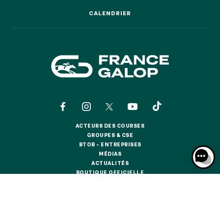
GRAND PRIX DE SAINT-CLOUD
CALENDRIER
CALENDRIER
JEUXDI BY PARISLONGCHAMP
JEUXDI BY PARISLONGCHAMP
LA GARDEN PARTY - CYGAMES GRAND PRIX DE PARIS -
14 JUILLET
LA GARDEN PARTY - CYGAMES GRAND PRIX DE PARIS -
14 JUILLET
TOUS NOS ÉVÉNEMENTS
ACTEURS DES COURSES
OFFRES, PASS & ABONNEMENTS
ACTEURS DES COURSES
GROUPES & CSE
GROUPES & CSE
BTOB – ENTREPRISES
BTOB – ENTREPRISES
MÉDIAS
ABONNEMENTS ANNUELS
MÉDIAS
ACTUALITÉS
ABONNEMENTS ANNUELS
ACTUALITÉS
BOUTIQUE OFFICIELLE
BOUTIQUE OFFICIELLE
JOURS DE COURSES
JOURS DE COURSES
CONTACTS
QUI SOMMES-NOUS ?
PARTENAIRES
PARKING
PARKING