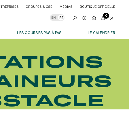
NTREPRISES
GROUPES & CSE
MÉDIAS
BOUTIQUE OFFICIELLE
NTREPRISES
GROUPES & CSE
MÉDIAS
BOUTIQUE OFFICIELLE
0
EN
FR
LES COURSES PAS À PAS
LE CALENDRIER
NOS EXPÉRIENCES
TATIONS
S
EN FAMILLE
E ÉQUIN
EN FAMILLE
AINEURS
ENTRE AMIS
ENTRE AMIS
POUR LE SPORT
POUR LE SPORT
BSTACLE
POUR FAIRE LA FÊTE
POUR FAIRE LA FÊTE
EN COUPLE
EN COUPLE
EVÉNEMENTS D'ENTREPRISE
S’ABONNER
EVÉNEMENTS D'ENTREPRISE
TOUTES NOS EXPERIENCES