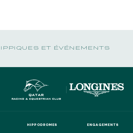
N PARTY - CYGAMES GRAND
ARIS - 14 JUILLET
risez France Galop à stocker et traiter votre adresse mail pour vous envoyer ses newsl
N PARTY - CYGAMES GRAND
rez à tout moment vous désabonner en utilisant le lien de désabonnement intégré d
ARIS - 14 JUILLET
its
.
HIPPIQUES ET ÉVÉNEMENTS
URATION
BTOB – ENTREPRISES
HIPPODROMES
ENGAGEMENTS
HIPPODROMES
ENGAGEMENTS