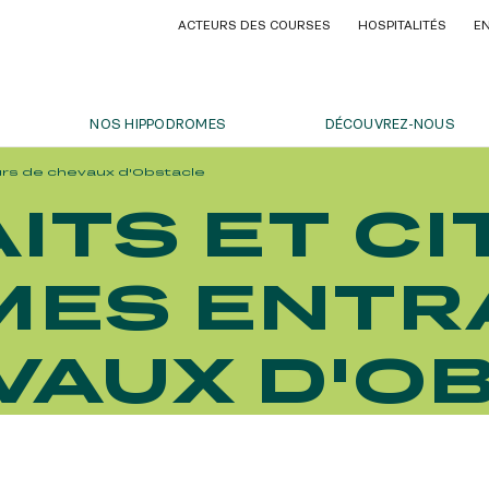
ACTEURS DES COURSES
HOSPITALITÉS
E
ACTEURS DES COURSES
HOSPITALITÉS
E
NOS HIPPODROMES
DÉCOUVREZ-NOUS
eurs de chevaux d'Obstacle
OFFRES, PASS & ABONNEMENTS
ITS ET CI
WSLETTER
DES HARAS - GRAND STEEPLE-
ABONNEMENTS ANNUELS
RESPONSABILITÉ SOCIÉTALE
NOS ENGAGEMENTS BIEN-ÊTR
C TOUR AUX EMIRATES POULES
 PARIS
ABONNEMENTS ANNUELS
RESPONSABILITÉ SOCIÉTALE
DES HARAS - GRAND STEEPLE-
MES ENTR
JOURS DE COURSES
 PARIS
IX DU JOCKEY CLUB
JOURS DE COURSES
IX DU JOCKEY CLUB
veautés et actus : ne ratez rien !
PARKING
DIANE LONGINES
PARKING
VAUX D'O
DIANE LONGINES
RSES
RSES
IX DE SAINT-CLOUD
IX DE SAINT-CLOUD
Y PARISLONGCHAMP
Y PARISLONGCHAMP