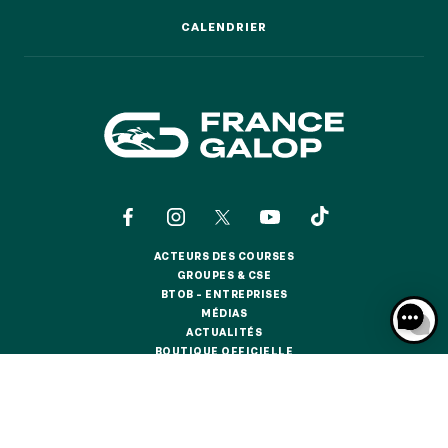
GRAND PRIX DE SAINT-CLOUD
CALENDRIER
CALENDRIER
JEUXDI BY PARISLONGCHAMP
JEUXDI BY PARISLONGCHAMP
LA GARDEN PARTY - CYGAMES GRAND PRIX DE PARIS -
14 JUILLET
LA GARDEN PARTY - CYGAMES GRAND PRIX DE PARIS -
14 JUILLET
TOUS NOS ÉVÉNEMENTS
ACTEURS DES COURSES
OFFRES, PASS & ABONNEMENTS
ACTEURS DES COURSES
GROUPES & CSE
GROUPES & CSE
BTOB – ENTREPRISES
BTOB – ENTREPRISES
MÉDIAS
ABONNEMENTS ANNUELS
MÉDIAS
ACTUALITÉS
ABONNEMENTS ANNUELS
ACTUALITÉS
BOUTIQUE OFFICIELLE
BOUTIQUE OFFICIELLE
JOURS DE COURSES
JOURS DE COURSES
CONTACTS
QUI SOMMES-NOUS ?
PARTENAIRES
PARKING
PARKING