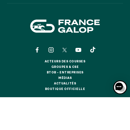
GRAND PRIX DE SAINT-CLOUD
JEUXDI BY PARISLONGCHAMP
JEUXDI BY PARISLONGCHAMP
LA GARDEN PARTY - CYGAMES GRAND PRIX DE PARIS -
14 JUILLET
LA GARDEN PARTY - CYGAMES GRAND PRIX DE PARIS -
14 JUILLET
TOUS NOS ÉVÉNEMENTS
ACTEURS DES COURSES
ACTEURS DES COURSES
GROUPES & CSE
GROUPES & CSE
BTOB – ENTREPRISES
OFFRES, PASS & ABONNEMENTS
BTOB – ENTREPRISES
MÉDIAS
MÉDIAS
ACTUALITÉS
ACTUALITÉS
BOUTIQUE OFFICIELLE
BOUTIQUE OFFICIELLE
ABONNEMENTS ANNUELS
ABONNEMENTS ANNUELS
CONTACTS
QUI SOMMES-NOUS ?
PARTENAIRES
JOURS DE COURSES
JOURS DE COURSES
INFORMATIONS COOKIES
DONNÉES PERSONNELLES
PARKING
MENTIONS LÉGALES
JEU RESPONSABLE
FAQ
CGV
CGU
PARKING