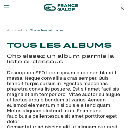
Événements et billetterie
Découvrez-nous
Accueil
Tous les albums
TOUS LES ALBUMS
NEWSLETTERS
LES ÉVÉNEMENTS
DÉCOUVREZ-NOUS
Choisissez un album parmis la
Bons plans, nouveautés et
liste ci-dessous
MEETING DE DEAUVILLE BARRIÈRE
QUI SOMMES-NOUS ?
actus : ne ratez rien !
MEETING DE DEAUVILLE BARRIÈRE
QUI SOMMES-NOUS ?
Description SEO lorem ipsum nunc non blandit
massa. Neque convallis a cras semper. Quis
QATAR ARC TRIALS
NOS ENGAGEMENTS BIEN-ÊTRE ÉQUIN
blandit turpis cursus in. Egestas maecenas
QATAR ARC TRIALS
NOS ENGAGEMENTS BIEN-ÊTRE ÉQUIN
pharetra convallis posuere. Est sit amet facilisis
magna etiam tempor orci. Vitae auctor eu augue
À LA DÉCOUVERTE DE L'HIPPODROME
RESPONSABILITÉ SOCIÉTALE
ut lectus arcu bibendum at varius. Aenean
À LA DÉCOUVERTE DE L'HIPPODROME
RESPONSABILITÉ SOCIÉTALE
euismod elementum nisi quis eleifend quam.
Metus aliquam eleifend mi in. Enim nunc
QATAR PRIX DE L'ARC DE TRIOMPHE
QATAR PRIX DE L'ARC DE TRIOMPHE
faucibus a pellentesque sit amet porttitor eget
S’ABONNER
dolor.
L'HIPPODROME EN FAMILLE
Consectetur adipiscing elit ut aliquam purus sit